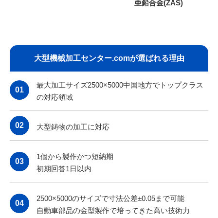
亜鉛合金(ZAS)
大型機械加工センター.comが選ばれる理由
最大加工サイズ2500×5000中国地方でトップクラス
01
の対応領域
02
大型鋳物の加工に対応
1個から製作かつ短納期
03
初期回答1日以内
2
500×5000のサイズで寸法公差±0.05まで可能
04
自動車部品の金型製作で培ってきた高い技術力