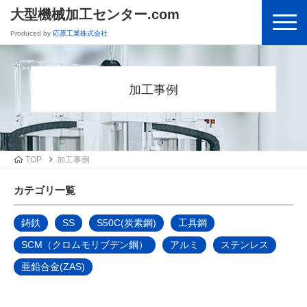
大型機械加工センター.com
Produced by
応原工業株式会社
加工事例
TOP
加工事例
カテゴリ一覧
鋳鉄
SS
S50C(炭素鋼)
工具鋼
SCM（クロムモリブデン鋼）
アルミ
ステンレス
亜鉛合金(ZAS)