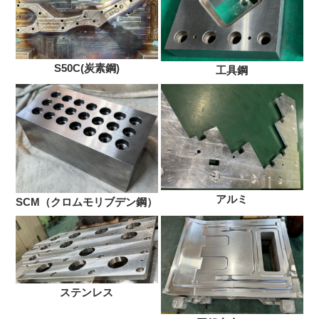
S50C(炭素鋼)
工具鋼
アルミ
SCM（クロムモリブデン鋼）
ステンレス