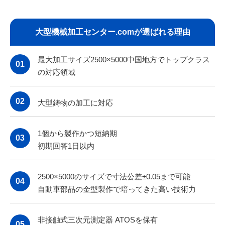
大型機械加工センター.comが選ばれる理由
最大加工サイズ2500×5000中国地方でトップクラス
01
の対応領域
02
大型鋳物の加工に対応
1個から製作かつ短納期
03
初期回答1日以内
2
500×5000のサイズで寸法公差±0.05まで可能
04
自動車部品の金型製作で培ってきた高い技術力
非接触式三次元測定器 ATOSを保有
05