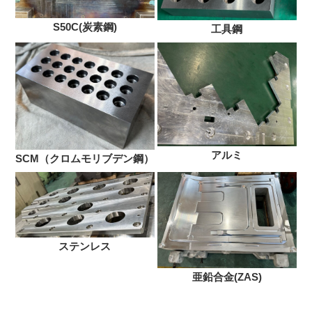
S50C(炭素鋼)
工具鋼
アルミ
SCM（クロムモリブデン鋼）
ステンレス
亜鉛合金(ZAS)