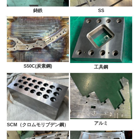
鋳鉄
SS
S50C(炭素鋼)
工具鋼
アルミ
SCM（クロムモリブデン鋼）