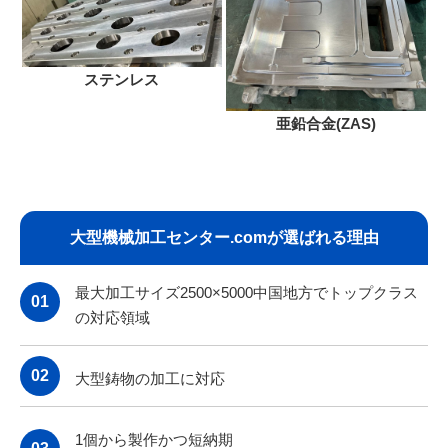
ステンレス
亜鉛合金(ZAS)
大型機械加工センター.comが選ばれる理由
最大加工サイズ2500×5000中国地方でトップクラス
01
の対応領域
02
大型鋳物の加工に対応
1個から製作かつ短納期